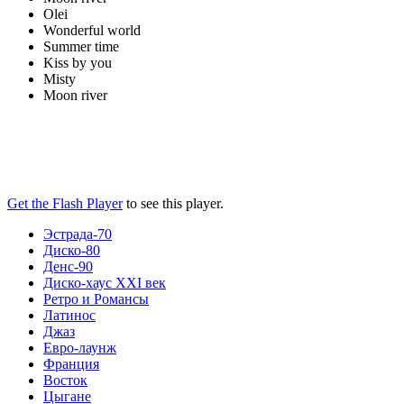
Olei
Wonderful world
Summer time
Kiss by you
Misty
Moon river
Get the Flash Player
to see this player.
Эстрада-70
Диско-80
Денс-90
Диско-хаус XXI век
Ретро и Романсы
Латинос
Джаз
Евро-лаунж
Франция
Восток
Цыгане