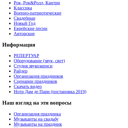
Рок, Рок&Ролл, Кантри
Классика
Военно-патриотические
Свадебные
Новый Год
Еврейские песни
Авторские
Информация
РЕПЕРТУАР
Оборудование (звук, свет)
Студия звукозаписи
Райдер
Организация праздников
Сценарии праздников
Скачать видео
Нотр Дам де Пари (постановка 2019)
Наш взгляд на эти вопросы
Организация праздника
Музыканты на свадьбу
Музыканты на праздник