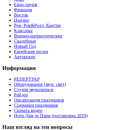
Евро-лаунж
Франция
Восток
Цыгане
Рок, Рок&Ролл, Кантри
Классика
Военно-патриотические
Свадебные
Новый Год
Еврейские песни
Авторские
Информация
РЕПЕРТУАР
Оборудование (звук, свет)
Студия звукозаписи
Райдер
Организация праздников
Сценарии праздников
Скачать видео
Нотр Дам де Пари (постановка 2019)
Наш взгляд на эти вопросы