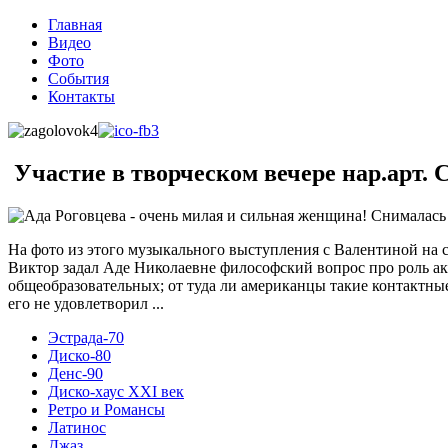
Главная
Видео
Фото
События
Контакты
Участие в творческом вечере нар.арт.
Ада Роговцева - очень милая и сильная женщина! Снималас
На фото из этого музыкального выступления с Валентиной на с
Виктор задал Аде Николаевне философский вопрос про роль ак
общеобразовательных; от туда ли американцы такие контактные
его не удовлетворил ...
Эстрада-70
Диско-80
Денс-90
Диско-хаус XXI век
Ретро и Романсы
Латинос
Джаз