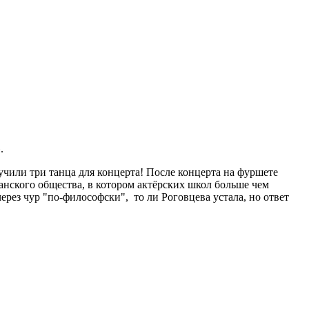
.
учили три танца для концерта! После концерта на фуршете
анского общества, в котором актёрских школ больше чем
рез чур "по-философски", то ли Роговцева устала, но ответ